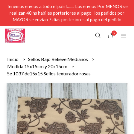
Tenemos envios a todo el pais!........ Los envios Por MENOR se
realizan 48 hs habiles porteriores al pago , los pedidos por
MAYOR se envian 7 dias posteriores al pago del pedido
0
Inicio
Sellos Bajo Relieve Medianos
Medida 15x15cm y 20x15cm
Se 1037 de15x15 Sellos texturador rosas