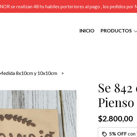
MENOR se realizan 48 hs habiles porteriores al pago , los pedidos po
INICIO
PRODUCTOS
Medida 8x10cm y 10x10cm
Se 842 
Pienso 
$2.800,00
5% OFF
con