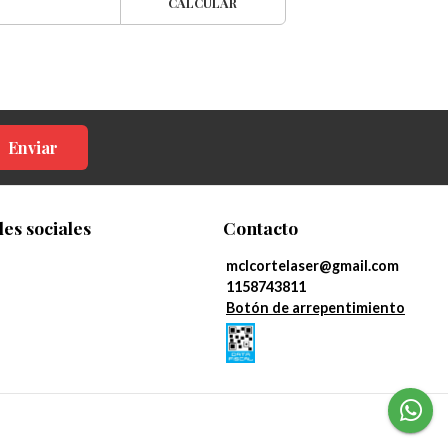
CALCULAR
Enviar
es sociales
Contacto
mclcortelaser@gmail.com
1158743811
Botón de arrepentimiento