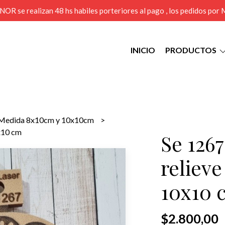
MENOR se realizan 48 hs habiles porteriores al pago , los pedidos po
INICIO
PRODUCTOS
Medida 8x10cm y 10x10cm
0x10 cm
Se 1267
relieve
10x10 
$2.800,00