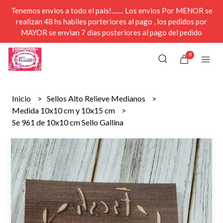
Tenemos envios a todo el pais!........ Los envios Por MENOR se
realizan 48 hs habiles porteriores al pago , los pedidos por
MAYOR se envian 7 dias posteriores al pago del pedido
0
Inicio
Sellos Alto Relieve Medianos
Medida 10x10 cm y 10x15 cm
Se 961 de 10x10 cm Sello Gallina