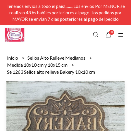
Tenemos envios a todo el pais!........ Los envios Por MENOR se
realizan 48 hs habiles porteriores al pago , los pedidos por
MAYOR se envian 7 dias posteriores al pago del pedido
0
Inicio
Sellos Alto Relieve Medianos
Medida 10x10 cm y 10x15 cm
Se 1263 Sellos alto relieve Bakery 10x10 cm