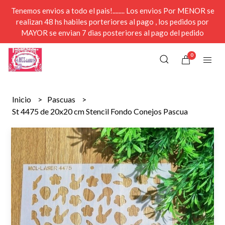
Tenemos envios a todo el pais!........ Los envios Por MENOR se
realizan 48 hs habiles porteriores al pago , los pedidos por
MAYOR se envian 7 dias posteriores al pago del pedido
0
Inicio
Pascuas
St 4475 de 20x20 cm Stencil Fondo Conejos Pascua