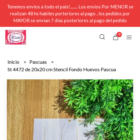
Tenemos envios a todo el pais!........ Los envios Por MENOR se
realizan 48 hs habiles porteriores al pago , los pedidos por
MAYOR se envian 7 dias posteriores al pago del pedido
0
Inicio
Pascuas
St 4472 de 20x20 cm Stencil Fondo Huevos Pascua