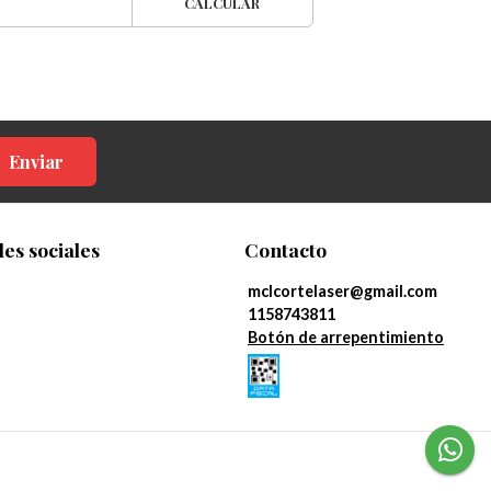
CALCULAR
Enviar
es sociales
Contacto
mclcortelaser@gmail.com
1158743811
Botón de arrepentimiento