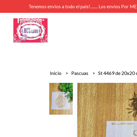
Tenemos envios a todo el pais!........ Los envios Por 
Inicio
Pascuas
St 4469 de 20x20 