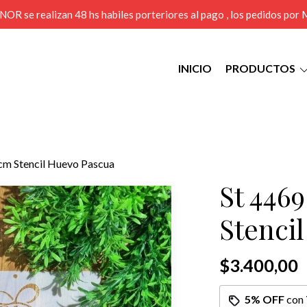
MENOR se realizan 48 hs habiles porteriores al pago , los pedidos po
INICIO
PRODUCTOS
cm Stencil Huevo Pascua
St 446
Stenci
$3.400,00
5% OFF
con