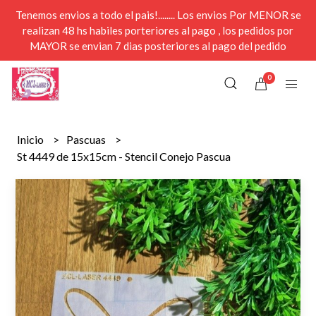
Tenemos envios a todo el pais!........ Los envios Por MENOR se
realizan 48 hs habiles porteriores al pago , los pedidos por
MAYOR se envian 7 dias posteriores al pago del pedido
0
Inicio
Pascuas
St 4449 de 15x15cm - Stencil Conejo Pascua