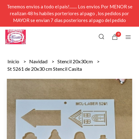
Tenemos envios a todo el pais!........ Los envios Por MENOR se
realizan 48 hs habiles porteriores al pago , los pedidos por
MAYOR se envian 7 dias posteriores al pago del pedido
0
Inicio
Navidad
Stencil 20x30cm
St 5261 de 20x30 cm Stencil Casita