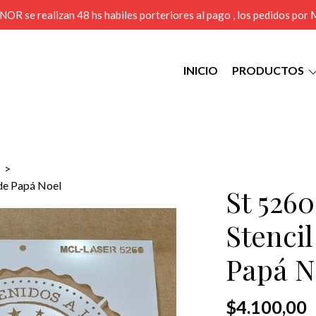
MENOR se realizan 48 hs habiles porteriores al pago , los pedidos po
INICIO
PRODUCTOS
 de Papá Noel
St 526
Stenci
Papá N
$4.100,00