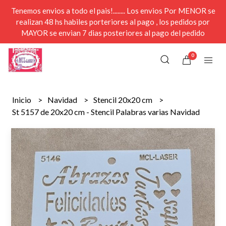
Tenemos envios a todo el pais!........ Los envios Por MENOR se
realizan 48 hs habiles porteriores al pago , los pedidos por
MAYOR se envian 7 dias posteriores al pago del pedido
0
Inicio
Navidad
Stencil 20x20 cm
St 5157 de 20x20 cm - Stencil Palabras varias Navidad