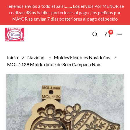
Tenemos envios a todo el pais!........ Los envios Por MENOR se
realizan 48 hs habiles porteriores al pago , los pedidos por
MAYOR se envian 7 dias posteriores al pago del pedido
0
Inicio
Navidad
Moldes Flexibles Navideños
MOL 1129 Molde doble de 8cm Campana Nav.