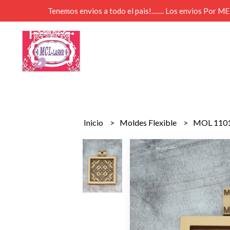
Tenemos envios a todo el pais!........ Los envios Por 
Inicio
Moldes Flexible
MOL 1101