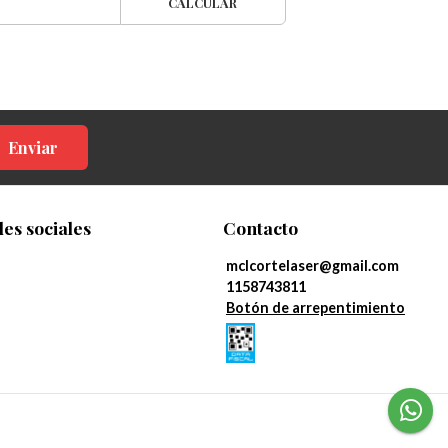
CALCULAR
Enviar
es sociales
Contacto
mclcortelaser@gmail.com
1158743811
Botón de arrepentimiento