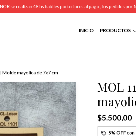
MENOR se realizan 48 hs habiles porteriores al pago , los pedidos po
INICIO
PRODUCTOS
 Molde mayolica de 7x7 cm
MOL 11
mayoli
$5.500,00
5% OFF
con