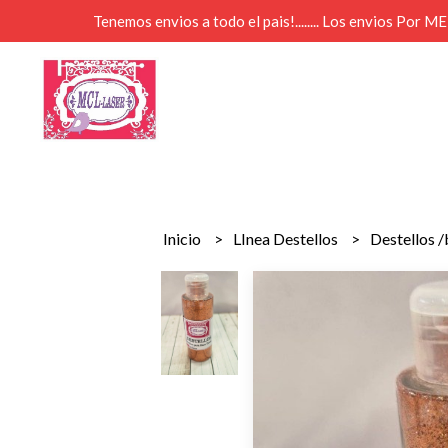
Tenemos envios a todo el pais!........ Los envios Por 
Inicio
LInea Destellos
Destellos /