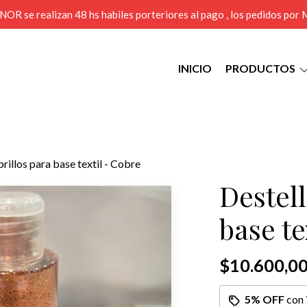
MENOR se realizan 48 hs habiles porteriores al pago , los pedidos po
INICIO
PRODUCTOS
brillos para base textil - Cobre
Destell
base te
$10.600,0
5% OFF
con