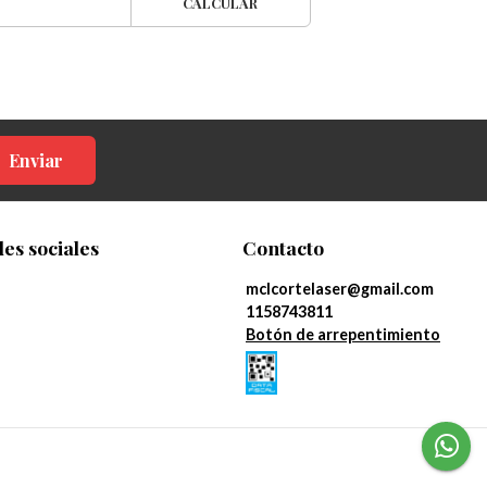
CALCULAR
Enviar
es sociales
Contacto
mclcortelaser@gmail.com
1158743811
Botón de arrepentimiento