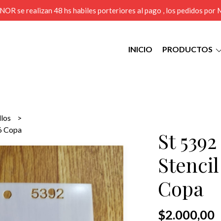
MENOR se realizan 48 hs habiles porteriores al pago , los pedidos po
INICIO
PRODUCTOS
llos
6 Copa
St 539
Stenci
Copa
$2.000,00