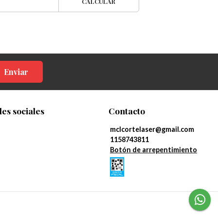
CALCULAR
Enviar
es sociales
Contacto
mclcortelaser@gmail.com
1158743811
Botón de arrepentimiento