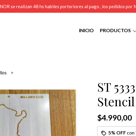
MENOR se realizan 48 hs habiles porteriores al pago , los pedidos po
INICIO
PRODUCTOS
llos
ST 533
Stenci
$4.990,00
5% OFF
con